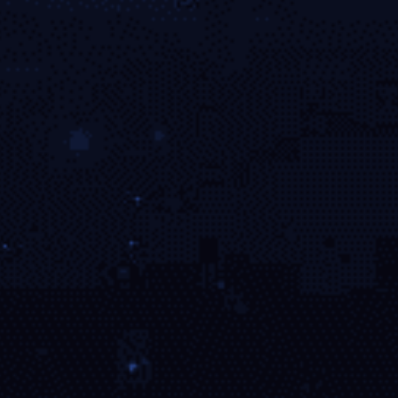
盛经开队客场
阿根廷世界杯初选名单揭
阿玛德世
晓梅西领
崛起赛季
2026-07-12
2026-07
联系我们
江苏省深圳市和平路122号小区3单元17层
support@xtitu.com
载