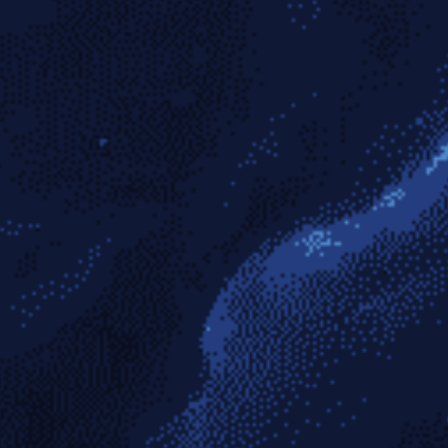
将首发位置交给他的一个重要原因。
不同于其他球队采取单一风格打法，快船强调的
要求每位上场球员都能迅速理解战术意图，并做
一切，那么即便他有能力，也难以帮助球队完成
因此，在当前战术框架下，让经验丰富且已熟悉
层更倾向于选择的一条路径。同时，他们也希望
和成长，以后再考虑给予更多责任。
4、联盟整体环境对新秀发
NBA联赛对新秀的发展环境一直存在诸多挑战，
来了巨大的压力。特别是在像快船这样拥有众多
的价值，否则容易被淹没在众星璀璨之中。
此外，各支球队对于如何培养新人的理念各自不