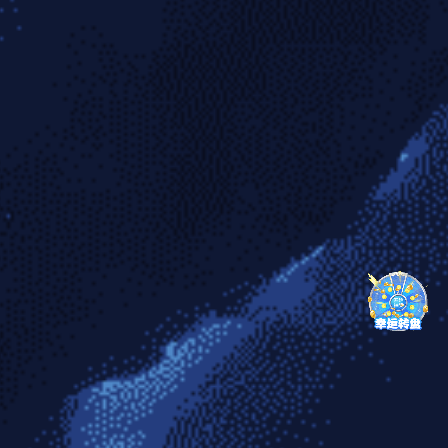
员云集。这意味着即使马瑟林表现优异，也
激烈的环境下，新秀想要获得首发机会无疑
程度的保留态度。他们明白，即便是一名分
术要求。因此，对于尚未经过长时间考验的
不是直接给予重任。
早将压力施加于年轻球员而导致其发展受
承诺首发机会，而是希望他能逐步成长，为
系需要极高的团队配合和成熟度。而作为新
这种复杂战术之中。这也是快船不愿意立即