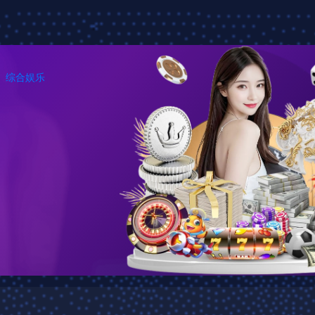
体育
下载App
公司简介
威体育数据平
包括NBA、英超、欧洲杯、
信赖。