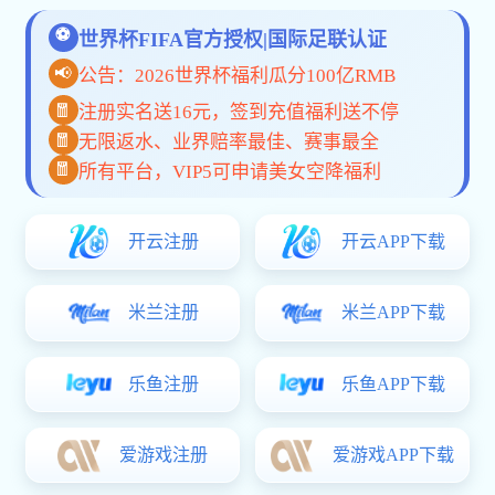
首页
/
体育热讯
/ 正文