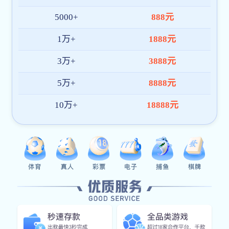
和联盟发展的潜在影响。通过这篇文章，读者可以更
好地理解东契奇、詹姆斯与里夫斯之间的竞争关系及
其对NBA生态的影响。
1、三位球员的背景
卢卡·东契奇是当今NBA最具潜力和天赋的新星之一，
自加入达拉斯独行侠以来，他以出色的个人能力和篮
球智商迅速崛起。他不仅是球队的得分主力，更是组
织进攻的重要核心。东契奇多才多艺，能够胜任多个
位置，是当今篮球界备受瞩目的年轻天才。
勒布朗·詹姆斯被誉为“篮球之王”，他的职业生涯充满
了辉煌成就。从克里夫兰骑士到迈阿密热火，再到洛
杉矶湖人，詹姆斯始终保持着高水平的竞技状态。他
不仅是一名出色的得分手，也是一名全能型球员，其