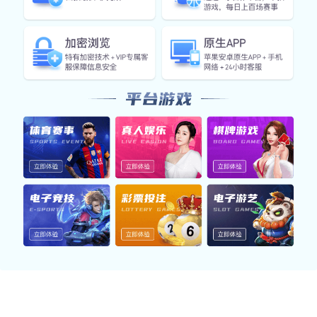
领导能力和比赛经验使他成为球队不可或缺的一部
分。
而奥斯汀·里夫斯则是在最近几个赛季中逐渐崭露头角
的新秀，他在湖人队中的表现令人眼前一亮。虽然与
东契奇和詹姆斯相比，里夫斯尚未取得相同程度的成
就，但他的不断进步和关键时刻的表现，让他赢得了
广泛关注，也让人们期待他的未来发展。
2、本赛季与上赛季对比
根据统计数据，本赛季东契奇、詹姆斯与里夫斯同场
竞技28次，而这个数字相比于上赛季仅增加了7次。
这一变化反映了各支球队在阵容安排上的不同选择，
以及伤病等因素对比赛安排带来的影响。尽管增幅看
似不大，但每一次交锋都可能改变球队的发展轨迹。